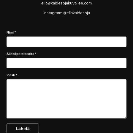
ella@kaidesojakuvailee.com
Instagram: @ellakaidesoja
Nimi *
Sähköpostiosoite *
Viesti *
Lähetä